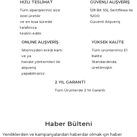
HIZLI TESLİMAT
GÜVENLİ ALIŞVERİŞ
Tüm siparişleriniz size
128 Bit SSL Sertifikası ile
özel üretilir
%100
ve en kısa sürede
Güvenli Alışveriş
tarafınıza
teslim edilir.
ONLINE ALIŞVERİŞ
YÜKSEK KALİTE
Sitemizden kredi kartı
Tüm ürünlerimiz E1
ve ya
Kalite
havale yöntemleri ile
Standardında
alışveriş
üretilmiştir.
yapabilirsiniz.
2 YIL GARANTİ
Tüm Ürünlerde 2 Yıl Garanti
Haber Bülteni
Yeniliklerden ve kampanyalardan haberdar olmak için haber