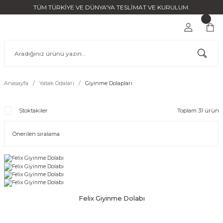
TÜM TÜRKİYE VE DÜNYA'YA TESLİMAT VE KURULUM.
Anasayfa
Yatak Odaları
Giyinme Dolapları
Stoktakiler
Toplam 31 ürün
Felix Giyinme Dolabı