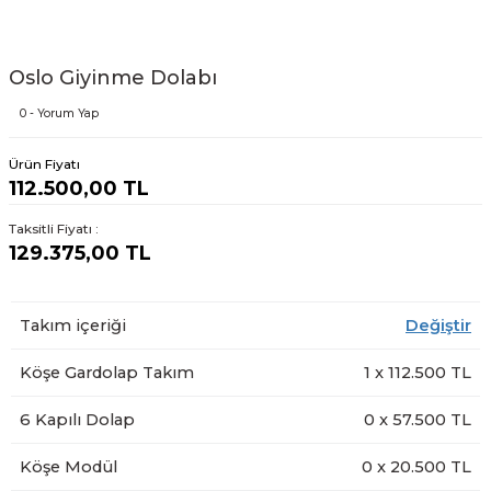
Oslo Giyinme Dolabı
0 - Yorum Yap
Ürün Fiyatı
112.500,00 TL
Taksitli Fiyatı :
129.375,00 TL
Takım içeriği
Değiştir
Köşe Gardolap Takım
1
x
112.500
TL
6 Kapılı Dolap
0
x
57.500
TL
Köşe Modül
0
x
20.500
TL