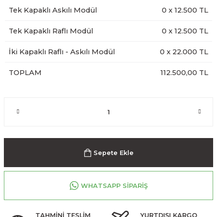
Tek Kapaklı Askılı Modül
0
x
12.500
TL
Tek Kapaklı Raflı Modül
0
x
12.500
TL
İki Kapaklı Raflı - Askılı Modül
0
x
22.000
TL
TOPLAM
112.500,00 TL
Sepete Ekle
WHATSAPP SİPARİŞ
TAHMİNİ TESLİM
YURTDIŞI KARGO