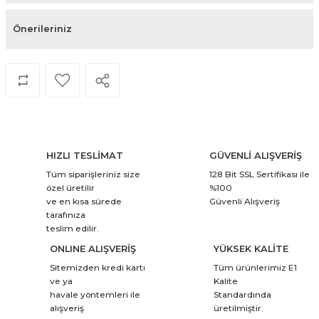
Önerileriniz
HIZLI TESLİMAT
GÜVENLİ ALIŞVERİŞ
Tüm siparişleriniz size
128 Bit SSL Sertifikası ile
özel üretilir
%100
ve en kısa sürede
Güvenli Alışveriş
tarafınıza
teslim edilir.
ONLINE ALIŞVERİŞ
YÜKSEK KALİTE
Sitemizden kredi kartı
Tüm ürünlerimiz E1
ve ya
Kalite
havale yöntemleri ile
Standardında
alışveriş
üretilmiştir.