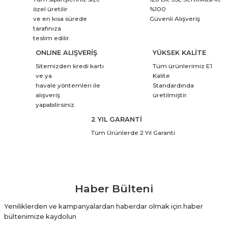
özel üretilir
%100
ve en kısa sürede
Güvenli Alışveriş
tarafınıza
teslim edilir.
ONLINE ALIŞVERİŞ
YÜKSEK KALİTE
Sitemizden kredi kartı
Tüm ürünlerimiz E1
ve ya
Kalite
havale yöntemleri ile
Standardında
alışveriş
üretilmiştir.
yapabilirsiniz.
2 YIL GARANTİ
Tüm Ürünlerde 2 Yıl Garanti
Haber Bülteni
Yeniliklerden ve kampanyalardan haberdar olmak için haber
bültenimize kaydolun