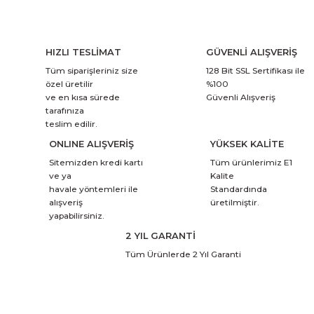
HIZLI TESLİMAT
GÜVENLİ ALIŞVERİŞ
Tüm siparişleriniz size
128 Bit SSL Sertifikası ile
özel üretilir
%100
ve en kısa sürede
Güvenli Alışveriş
tarafınıza
teslim edilir.
ONLINE ALIŞVERİŞ
YÜKSEK KALİTE
Sitemizden kredi kartı
Tüm ürünlerimiz E1
ve ya
Kalite
havale yöntemleri ile
Standardında
alışveriş
üretilmiştir.
yapabilirsiniz.
2 YIL GARANTİ
Tüm Ürünlerde 2 Yıl Garanti