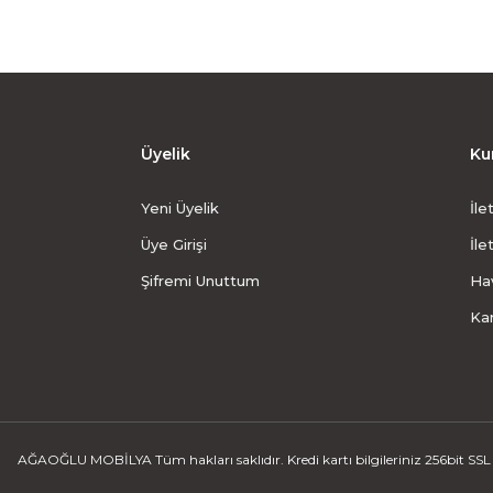
Üyelik
Ku
Yeni Üyelik
İle
Üye Girişi
İle
Şifremi Unuttum
Hav
Ka
AĞAOĞLU MOBİLYA Tüm hakları saklıdır. Kredi kartı bilgileriniz 256bit SSL s