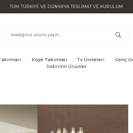
TÜM TÜRKİYE VE DÜNYA'YA TESLİMAT VE KURULUM.
Takımları
Köşe Takımları
Tv Üniteleri
Genç Od
İndirimli Ürünler