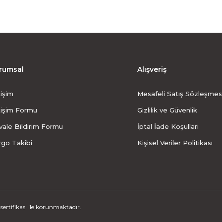
rumsal
Alışveriş
tişim
Mesafeli Satış Sözleşmes
tişim Formu
Gizlilik ve Güvenlik
ale Bildirim Formu
İptal İade Koşullari
rgo Takibi
Kişisel Veriler Politikası
ertifikası ile korunmaktadır.