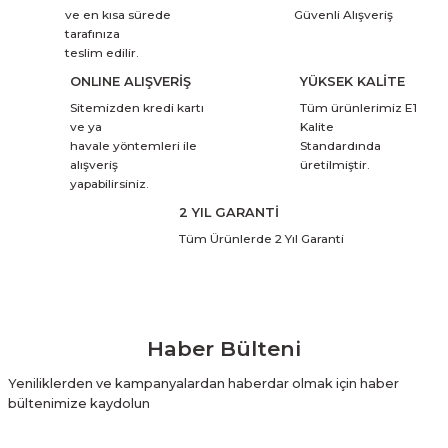
ve en kısa sürede
Güvenli Alışveriş
tarafınıza
teslim edilir.
ONLINE ALIŞVERİŞ
YÜKSEK KALİTE
Sitemizden kredi kartı
Tüm ürünlerimiz E1
ve ya
Kalite
havale yöntemleri ile
Standardında
alışveriş
üretilmiştir.
yapabilirsiniz.
2 YIL GARANTİ
Tüm Ürünlerde 2 Yıl Garanti
Haber Bülteni
Yeniliklerden ve kampanyalardan haberdar olmak için haber
bültenimize kaydolun