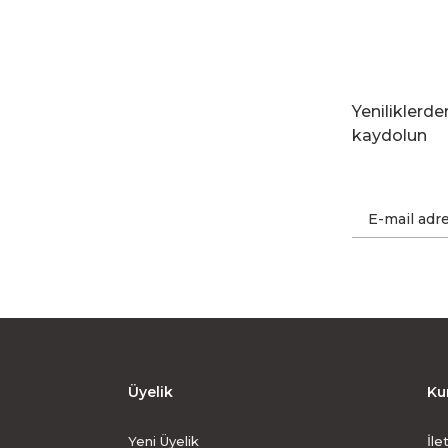
Yeniliklerd
kaydolun
Üyelik
Ku
Yeni Üyelik
İle