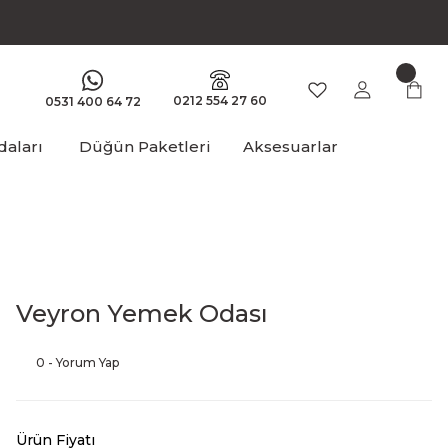
0212 554 27 60
0531 400 64 72
aları
Düğün Paketleri
Aksesuarlar
Veyron Yemek Odası
0 - Yorum Yap
Ürün Fiyatı