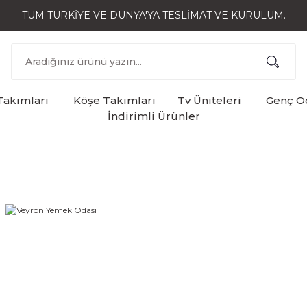
TÜM TÜRKİYE VE DÜNYA'YA TESLİMAT VE KURULUM.
Takımları
Köşe Takımları
Tv Üniteleri
Genç Od
İndirimli Ürünler