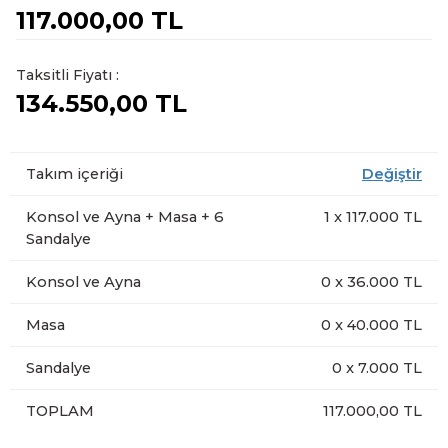
117.000,00 TL
Taksitli Fiyatı :
134.550,00 TL
Takım içeriği
Değiştir
Konsol ve Ayna + Masa + 6
1
x
117.000
TL
Sandalye
Konsol ve Ayna
0
x
36.000
TL
Masa
0
x
40.000
TL
Sandalye
0
x
7.000
TL
TOPLAM
117.000,00 TL