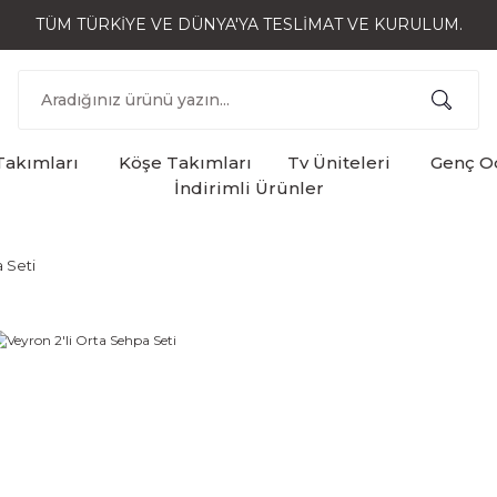
TÜM TÜRKİYE VE DÜNYA'YA TESLİMAT VE KURULUM.
Takımları
Köşe Takımları
Tv Üniteleri
Genç Od
İndirimli Ürünler
 Seti