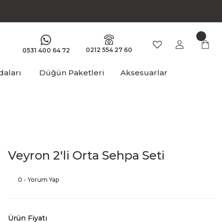
0212 554 27 60
0531 400 64 72
aları
Düğün Paketleri
Aksesuarlar
Veyron 2'li Orta Sehpa Seti
0 - Yorum Yap
Ürün Fiyatı