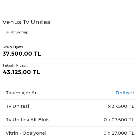
Venüs Tv Ünitesi
0 - Yorum Yap
Ürün Fiyatı
37.500,00 TL
Taksitli Fiyatı :
43.125,00 TL
Takım içeriği
Değiştir
Tv Ünitesi
1
x
37.500
TL
Tv Ünitesi Alt Blok
0
x
27.500
TL
Vitrin - Opsiyonel
0
x
27.000
TL