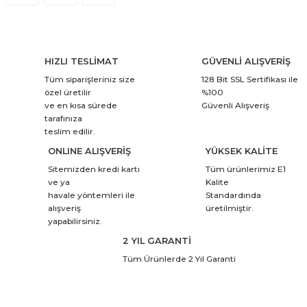
HIZLI TESLİMAT
GÜVENLİ ALIŞVERİŞ
Tüm siparişleriniz size
128 Bit SSL Sertifikası ile
özel üretilir
%100
ve en kısa sürede
Güvenli Alışveriş
tarafınıza
teslim edilir.
ONLINE ALIŞVERİŞ
YÜKSEK KALİTE
Sitemizden kredi kartı
Tüm ürünlerimiz E1
ve ya
Kalite
havale yöntemleri ile
Standardında
alışveriş
üretilmiştir.
yapabilirsiniz.
2 YIL GARANTİ
Tüm Ürünlerde 2 Yıl Garanti