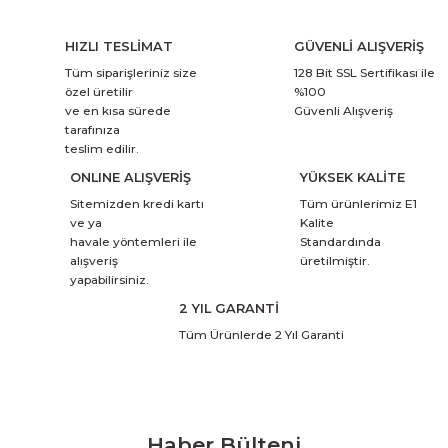
HIZLI TESLİMAT
GÜVENLİ ALIŞVERİŞ
Tüm siparişleriniz size
128 Bit SSL Sertifikası ile
özel üretilir
%100
ve en kısa sürede
Güvenli Alışveriş
tarafınıza
teslim edilir.
ONLINE ALIŞVERİŞ
YÜKSEK KALİTE
Sitemizden kredi kartı
Tüm ürünlerimiz E1
ve ya
Kalite
havale yöntemleri ile
Standardında
alışveriş
üretilmiştir.
yapabilirsiniz.
2 YIL GARANTİ
Tüm Ürünlerde 2 Yıl Garanti
Haber Bülteni