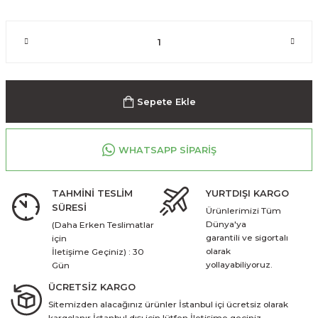
Sepete Ekle
WHATSAPP SİPARİŞ
TAHMİNİ TESLİM
YURTDIŞI KARGO
SÜRESİ
Ürünlerimizi Tüm
Dünya'ya
(Daha Erken Teslimatlar
garantili ve sigortalı
için
olarak
İletişime Geçiniz) : 30
yollayabiliyoruz.
Gün
ÜCRETSİZ KARGO
Sitemizden alacağınız ürünler İstanbul içi ücretsiz olarak
kargolanır İstanbul dışı için lütfen İletişime geçiniz.