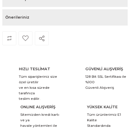
Önerileriniz
HIZLI TESLİMAT
GÜVENLİ ALIŞVERİŞ
Tüm siparişleriniz size
128 Bit SSL Sertifikası ile
özel üretilir
%100
ve en kısa sürede
Güvenli Alışveriş
tarafınıza
teslim edilir.
ONLINE ALIŞVERİŞ
YÜKSEK KALİTE
Sitemizden kredi kartı
Tüm ürünlerimiz E1
ve ya
Kalite
havale yöntemleri ile
Standardında