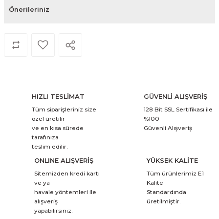
Önerileriniz
HIZLI TESLİMAT
GÜVENLİ ALIŞVERİŞ
Tüm siparişleriniz size
128 Bit SSL Sertifikası ile
özel üretilir
%100
ve en kısa sürede
Güvenli Alışveriş
tarafınıza
teslim edilir.
ONLINE ALIŞVERİŞ
YÜKSEK KALİTE
Sitemizden kredi kartı
Tüm ürünlerimiz E1
ve ya
Kalite
havale yöntemleri ile
Standardında
alışveriş
üretilmiştir.
yapabilirsiniz.