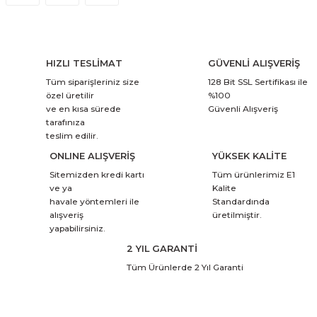
HIZLI TESLİMAT
GÜVENLİ ALIŞVERİŞ
Tüm siparişleriniz size
128 Bit SSL Sertifikası ile
özel üretilir
%100
ve en kısa sürede
Güvenli Alışveriş
tarafınıza
teslim edilir.
ONLINE ALIŞVERİŞ
YÜKSEK KALİTE
Sitemizden kredi kartı
Tüm ürünlerimiz E1
ve ya
Kalite
havale yöntemleri ile
Standardında
alışveriş
üretilmiştir.
yapabilirsiniz.
2 YIL GARANTİ
Tüm Ürünlerde 2 Yıl Garanti