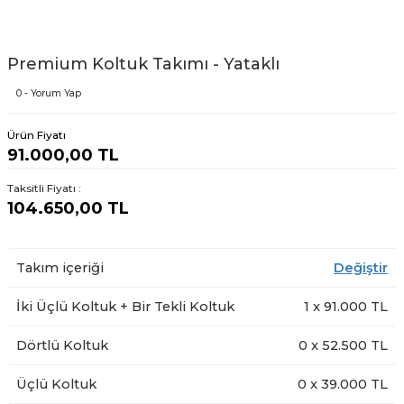
Premium Koltuk Takımı - Yataklı
0 - Yorum Yap
Ürün Fiyatı
91.000,00 TL
Taksitli Fiyatı :
104.650,00 TL
Takım içeriği
Değiştir
İki Üçlü Koltuk + Bir Tekli Koltuk
1
x
91.000
TL
Dörtlü Koltuk
0
x
52.500
TL
Üçlü Koltuk
0
x
39.000
TL