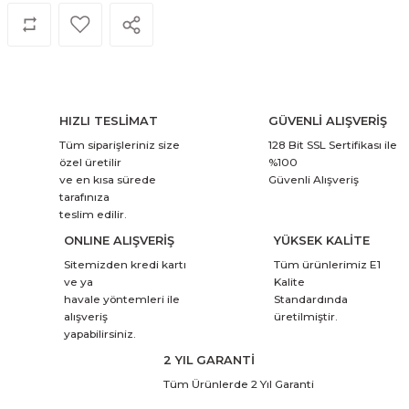
HIZLI TESLİMAT
GÜVENLİ ALIŞVERİŞ
Tüm siparişleriniz size
128 Bit SSL Sertifikası ile
özel üretilir
%100
ve en kısa sürede
Güvenli Alışveriş
tarafınıza
teslim edilir.
ONLINE ALIŞVERİŞ
YÜKSEK KALİTE
Sitemizden kredi kartı
Tüm ürünlerimiz E1
ve ya
Kalite
havale yöntemleri ile
Standardında
alışveriş
üretilmiştir.
yapabilirsiniz.
2 YIL GARANTİ
Tüm Ürünlerde 2 Yıl Garanti