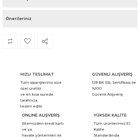
Önerileriniz
HIZLI TESLİMAT
GÜVENLİ ALIŞVERİŞ
Tüm siparişleriniz size
128 Bit SSL Sertifikası ile
özel üretilir
%100
ve en kısa sürede
Güvenli Alışveriş
tarafınıza
teslim edilir.
ONLINE ALIŞVERİŞ
YÜKSEK KALİTE
Sitemizden kredi kartı
Tüm ürünlerimiz E1
ve ya
Kalite
havale yöntemleri ile
Standardında