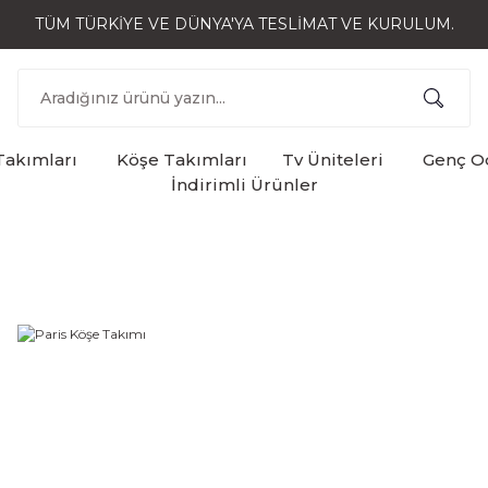
TÜM TÜRKİYE VE DÜNYA'YA TESLİMAT VE KURULUM.
Takımları
Köşe Takımları
Tv Üniteleri
Genç Od
İndirimli Ürünler