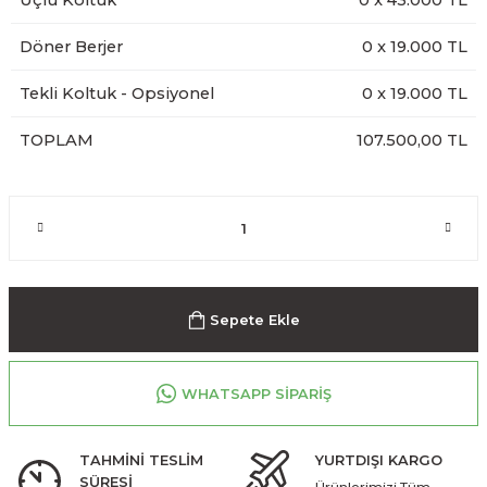
Üçlü Koltuk
0
x
43.000
TL
Döner Berjer
0
x
19.000
TL
Tekli Koltuk - Opsiyonel
0
x
19.000
TL
TOPLAM
107.500,00 TL
Sepete Ekle
WHATSAPP SİPARİŞ
TAHMİNİ TESLİM
YURTDIŞI KARGO
SÜRESİ
Ürünlerimizi Tüm