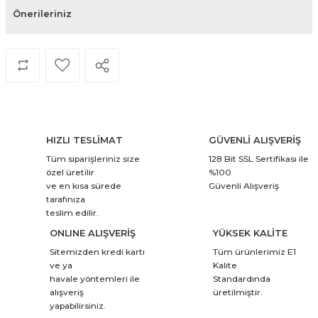
Önerileriniz
HIZLI TESLİMAT
GÜVENLİ ALIŞVERİŞ
Tüm siparişleriniz size
128 Bit SSL Sertifikası ile
özel üretilir
%100
ve en kısa sürede
Güvenli Alışveriş
tarafınıza
teslim edilir.
ONLINE ALIŞVERİŞ
YÜKSEK KALİTE
Sitemizden kredi kartı
Tüm ürünlerimiz E1
ve ya
Kalite
havale yöntemleri ile
Standardında
alışveriş
üretilmiştir.
yapabilirsiniz.