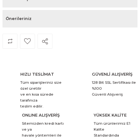
Önerileriniz
HIZLI TESLİMAT
GÜVENLİ ALIŞVERİŞ
Tüm siparişleriniz size
128 Bit SSL Sertifikası ile
özel üretilir
%100
ve en kısa sürede
Güvenli Alışveriş
tarafınıza
teslim edilir.
ONLINE ALIŞVERİŞ
YÜKSEK KALİTE
Sitemizden kredi kartı
Tüm ürünlerimiz E1
ve ya
Kalite
havale yöntemleri ile
Standardında