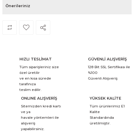
Önerileriniz
HIZLI TESLİMAT
GÜVENLİ ALIŞVERİŞ
Tüm siparişleriniz size
128 Bit SSL Sertifikası ile
özel üretilir
%100
ve en kısa sürede
Güvenli Alışveriş
tarafınıza
teslim edilir.
ONLINE ALIŞVERİŞ
YÜKSEK KALİTE
Sitemizden kredi kartı
Tüm ürünlerimiz E1
ve ya
Kalite
havale yöntemleri ile
Standardında
alışveriş
üretilmiştir.
yapabilirsiniz.