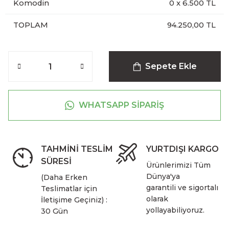
Komodin
0
x
6.500
TL
TOPLAM
94.250,00 TL
Sepete Ekle
WHATSAPP SİPARİŞ
TAHMİNİ TESLİM
YURTDIŞI KARGO
SÜRESİ
Ürünlerimizi Tüm
Dünya'ya
(Daha Erken
garantili ve sigortalı
Teslimatlar için
olarak
İletişime Geçiniz) :
yollayabiliyoruz.
30 Gün