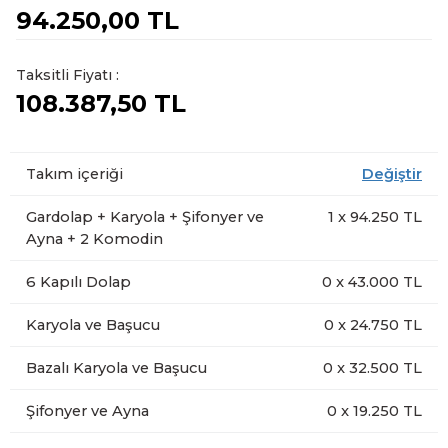
94.250,00 TL
Taksitli Fiyatı :
108.387,50 TL
Takım içeriği
Değiştir
Gardolap + Karyola + Şifonyer ve
1
x
94.250
TL
Ayna + 2 Komodin
6 Kapılı Dolap
0
x
43.000
TL
Karyola ve Başucu
0
x
24.750
TL
Bazalı Karyola ve Başucu
0
x
32.500
TL
Şifonyer ve Ayna
0
x
19.250
TL