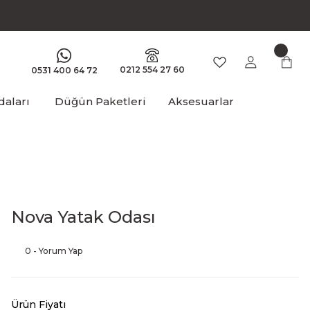
0212 554 27 60
0531 400 64 72
aları
Düğün Paketleri
Aksesuarlar
Nova Yatak Odası
0 - Yorum Yap
Ürün Fiyatı