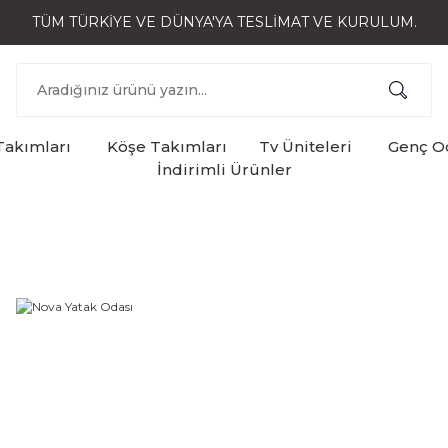
TÜM TÜRKİYE VE DÜNYA'YA TESLİMAT VE KURULUM.
Takımları
Köşe Takımları
Tv Üniteleri
Genç Od
İndirimli Ürünler