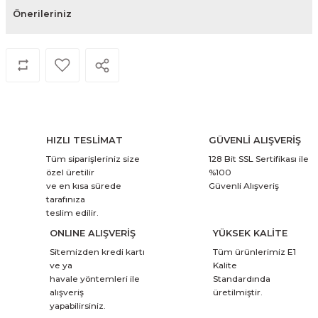
Önerileriniz
HIZLI TESLİMAT
GÜVENLİ ALIŞVERİŞ
Tüm siparişleriniz size
128 Bit SSL Sertifikası ile
özel üretilir
%100
ve en kısa sürede
Güvenli Alışveriş
tarafınıza
teslim edilir.
ONLINE ALIŞVERİŞ
YÜKSEK KALİTE
Sitemizden kredi kartı
Tüm ürünlerimiz E1
ve ya
Kalite
havale yöntemleri ile
Standardında
alışveriş
üretilmiştir.
yapabilirsiniz.