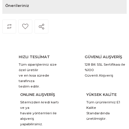
Önerileriniz
HIZLI TESLİMAT
GÜVENLİ ALIŞVERİŞ
Tüm siparişleriniz size
128 Bit SSL Sertifikası ile
özel üretilir
%100
ve en kısa sürede
Güvenli Alışveriş
tarafınıza
teslim edilir.
ONLINE ALIŞVERİŞ
YÜKSEK KALİTE
Sitemizden kredi kartı
Tüm ürünlerimiz E1
ve ya
Kalite
havale yöntemleri ile
Standardında
alışveriş
üretilmiştir.
yapabilirsiniz.