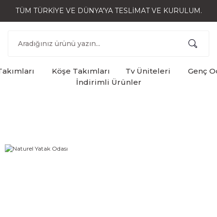
TÜM TÜRKİYE VE DÜNYA'YA TESLİMAT VE KURULUM.
Takımları
Köşe Takımları
Tv Üniteleri
Genç Od
İndirimli Ürünler