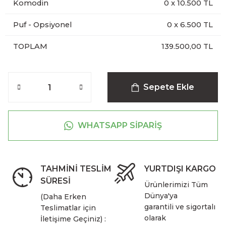
Komodin
0
x
10.500
TL
Puf - Opsiyonel
0
x
6.500
TL
TOPLAM
139.500,00 TL
Sepete Ekle
WHATSAPP SİPARİŞ
TAHMİNİ TESLİM
YURTDIŞI KARGO
SÜRESİ
Ürünlerimizi Tüm
Dünya'ya
(Daha Erken
garantili ve sigortalı
Teslimatlar için
olarak
İletişime Geçiniz) :