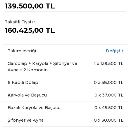
139.500,00 TL
Taksitli Fiyatı :
160.425,00 TL
Takım içeriği
Değiştir
Gardolap + Karyola + Şifonyer ve
1
x
139.500
TL
Ayna + 2 Komodin
6 Kapılı Dolap
0
x
58.000
TL
Karyola ve Başucu
0
x
37.000
TL
Bazalı Karyola ve Başucu
0
x
45.500
TL
Şifonyer ve Ayna
0
x
30.000
TL