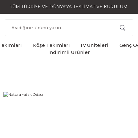
TÜM TÜRKİYE VE DÜNYA'YA TESLİMAT VE KURULUM.
Takımları
Köşe Takımları
Tv Üniteleri
Genç Od
İndirimli Ürünler