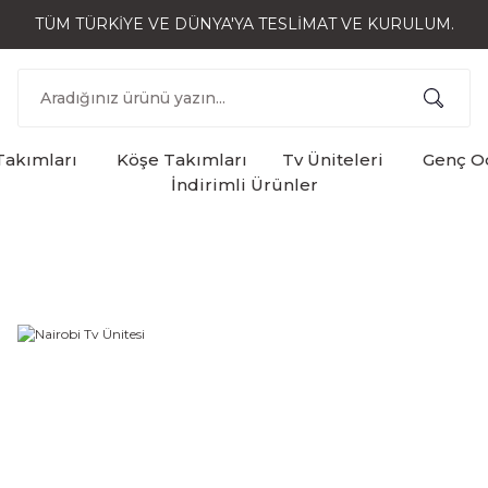
TÜM TÜRKİYE VE DÜNYA'YA TESLİMAT VE KURULUM.
Takımları
Köşe Takımları
Tv Üniteleri
Genç Od
İndirimli Ürünler