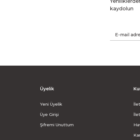
Yeniliklerd
kaydolun
Üyelik
Ku
Yeni Üyelik
İle
Üye Girişi
İle
Şifremi Unuttum
Hav
Ka