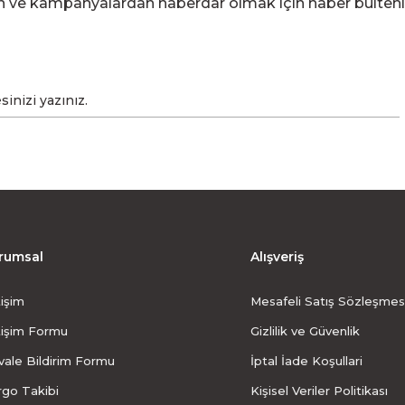
en ve kampanyalardan haberdar olmak için haber bülten
rumsal
Alışveriş
tişim
Mesafeli Satış Sözleşmes
tişim Formu
Gizlilik ve Güvenlik
ale Bildirim Formu
İptal İade Koşullari
rgo Takibi
Kişisel Veriler Politikası