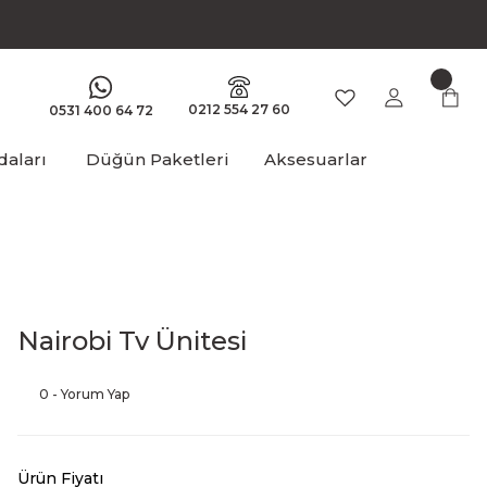
0212 554 27 60
0531 400 64 72
aları
Düğün Paketleri
Aksesuarlar
Nairobi Tv Ünitesi
0 - Yorum Yap
Ürün Fiyatı