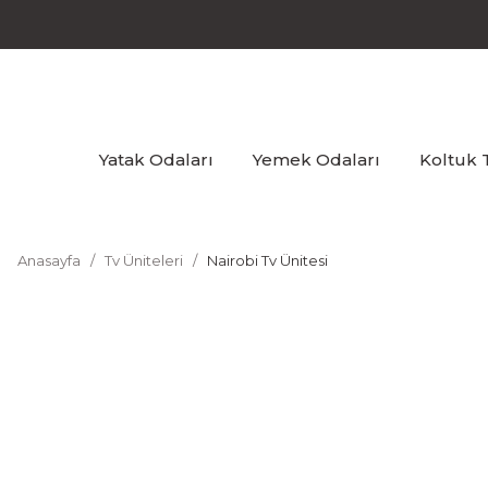
Yatak Odaları
Yemek Odaları
Koltuk 
Anasayfa
Tv Üniteleri
Nairobi Tv Ünitesi