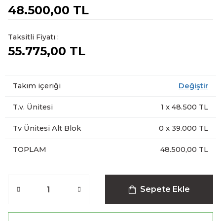
48.500,00 TL
Taksitli Fiyatı :
55.775,00 TL
Takım içeriği
Değiştir
T.v. Ünitesi
1
x
48.500
TL
Tv Ünitesi Alt Blok
0
x
39.000
TL
TOPLAM
48.500,00 TL
Sepete Ekle