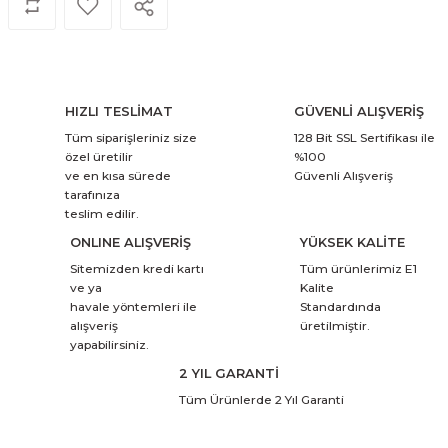
HIZLI TESLİMAT
GÜVENLİ ALIŞVERİŞ
Tüm siparişleriniz size
128 Bit SSL Sertifikası ile
özel üretilir
%100
ve en kısa sürede
Güvenli Alışveriş
tarafınıza
teslim edilir.
ONLINE ALIŞVERİŞ
YÜKSEK KALİTE
Sitemizden kredi kartı
Tüm ürünlerimiz E1
ve ya
Kalite
havale yöntemleri ile
Standardında
alışveriş
üretilmiştir.
yapabilirsiniz.
2 YIL GARANTİ
Tüm Ürünlerde 2 Yıl Garanti