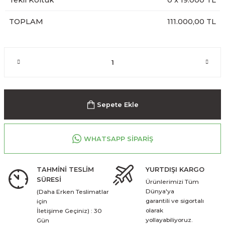
Tekli Koltuk
0
x
19.000
TL
TOPLAM
111.000,00 TL
Sepete Ekle
WHATSAPP SİPARİŞ
TAHMİNİ TESLİM
YURTDIŞI KARGO
SÜRESİ
Ürünlerimizi Tüm
Dünya'ya
(Daha Erken Teslimatlar
garantili ve sigortalı
için
olarak
İletişime Geçiniz) : 30
yollayabiliyoruz.
Gün