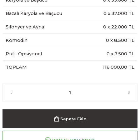
Karyola ve Başucu
0
x
33.000
TL
Bazalı Karyola ve Başucu
0
x
37.000
TL
Şifonyer ve Ayna
0
x
22.000
TL
Komodin
0
x
8.500
TL
Puf - Opsiyonel
0
x
7.500
TL
TOPLAM
116.000,00 TL
Sepete Ekle