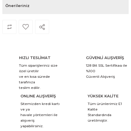
Önerileriniz
HIZLI TESLİMAT
GÜVENLİ ALIŞVERİŞ
Tüm siparişleriniz size
128 Bit SSL Sertifikası ile
özel üretilir
%100
ve en kısa sürede
Güvenli Alışveriş
tarafınıza
teslim edilir.
ONLINE ALIŞVERİŞ
YÜKSEK KALİTE
Sitemizden kredi kartı
Tüm ürünlerimiz E1
ve ya
Kalite
havale yöntemleri ile
Standardında
alışveriş
üretilmiştir.
yapabilirsiniz.