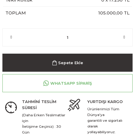
Tekli Koltuk
0
x
17.250
TL
TOPLAM
105.000,00 TL
Sepete Ekle
WHATSAPP SİPARİŞ
TAHMİNİ TESLİM
YURTDIŞI KARGO
SÜRESİ
Ürünlerimizi Tüm
Dünya'ya
(Daha Erken Teslimatlar
garantili ve sigortalı
için
olarak
İletişime Geçiniz) : 30
yollayabiliyoruz.
Gün