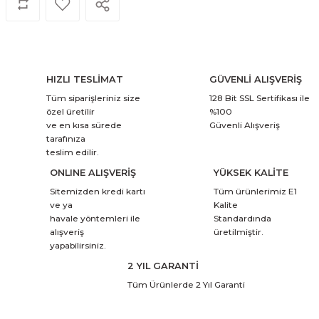
HIZLI TESLİMAT
GÜVENLİ ALIŞVERİŞ
Tüm siparişleriniz size
128 Bit SSL Sertifikası ile
özel üretilir
%100
ve en kısa sürede
Güvenli Alışveriş
tarafınıza
teslim edilir.
ONLINE ALIŞVERİŞ
YÜKSEK KALİTE
Sitemizden kredi kartı
Tüm ürünlerimiz E1
ve ya
Kalite
havale yöntemleri ile
Standardında
alışveriş
üretilmiştir.
yapabilirsiniz.
2 YIL GARANTİ
Tüm Ürünlerde 2 Yıl Garanti