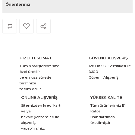
Önerileriniz
HIZLI TESLİMAT
GÜVENLİ ALIŞVERİŞ
Tüm siparişleriniz size
128 Bit SSL Sertifikası ile
özel üretilir
%100
ve en kısa sürede
Güvenli Alışveriş
tarafınıza
teslim edilir.
ONLINE ALIŞVERİŞ
YÜKSEK KALİTE
Sitemizden kredi kartı
Tüm ürünlerimiz E1
ve ya
Kalite
havale yöntemleri ile
Standardında
alışveriş
üretilmiştir.
yapabilirsiniz.