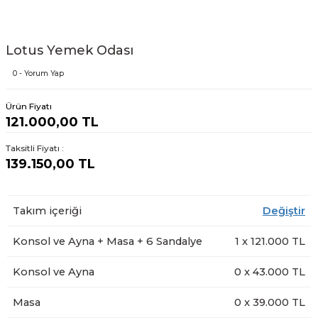
Lotus Yemek Odası
0 - Yorum Yap
Ürün Fiyatı
121.000,00 TL
Taksitli Fiyatı :
139.150,00 TL
Takım içeriği
Değiştir
Konsol ve Ayna + Masa + 6 Sandalye
1
x
121.000
TL
Konsol ve Ayna
0
x
43.000
TL
Masa
0
x
39.000
TL