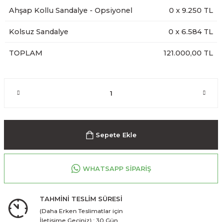
Ahşap Kollu Sandalye - Opsiyonel
0
x
9.250
TL
Kolsuz Sandalye
0
x
6.584
TL
TOPLAM
121.000,00 TL
Sepete Ekle
WHATSAPP SİPARİŞ
TAHMİNİ TESLİM SÜRESİ
(Daha Erken Teslimatlar için
İletişime Geçiniz) : 30 Gün