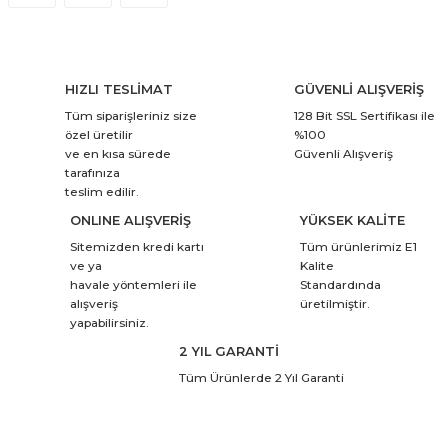
HIZLI TESLİMAT
GÜVENLİ ALIŞVERİŞ
Tüm siparişleriniz size
128 Bit SSL Sertifikası ile
özel üretilir
%100
ve en kısa sürede
Güvenli Alışveriş
tarafınıza
teslim edilir.
ONLINE ALIŞVERİŞ
YÜKSEK KALİTE
Sitemizden kredi kartı
Tüm ürünlerimiz E1
ve ya
Kalite
havale yöntemleri ile
Standardında
alışveriş
üretilmiştir.
yapabilirsiniz.
2 YIL GARANTİ
Tüm Ürünlerde 2 Yıl Garanti