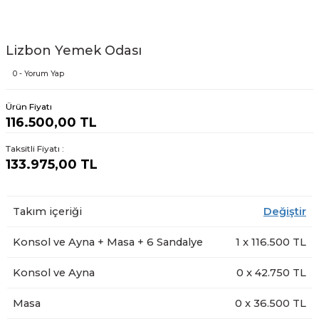
Lizbon Yemek Odası
0 - Yorum Yap
Ürün Fiyatı
116.500,00 TL
Taksitli Fiyatı :
133.975,00 TL
Takım içeriği
Değiştir
Konsol ve Ayna + Masa + 6 Sandalye
1
x
116.500
TL
Konsol ve Ayna
0
x
42.750
TL
Masa
0
x
36.500
TL