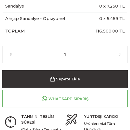
Sandalye
0
x
7.250
TL
Ahşap Sandalye - Opsiyonel
0
x
5.459
TL
TOPLAM
116.500,00 TL
Sepete Ekle
WHATSAPP SİPARİŞ
TAHMİNİ TESLİM
YURTDIŞI KARGO
SÜRESİ
Ürünlerimizi Tüm
Dünya'ya
(Daha Erken Teslimatlar