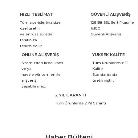
HIZLI TESLİMAT
GÜVENLİ ALIŞVERİŞ
Tüm siparişleriniz size
128 Bit SSL Sertifikası ile
özel üretilir
%100
ve en kısa sürede
Güvenli Alışveriş
tarafınıza
teslim edilir.
ONLINE ALIŞVERİŞ
YÜKSEK KALİTE
Sitemizden kredi kartı
Tüm ürünlerimiz E1
ve ya
Kalite
havale yöntemleri ile
Standardında
alışveriş
üretilmiştir.
yapabilirsiniz.
2 YIL GARANTİ
Tüm Ürünlerde 2 Yıl Garanti
Haber Bülteni