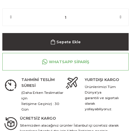
Sepete Ekle
WHATSAPP SİPARİŞ
TAHMİNİ TESLİM
YURTDIŞI KARGO
SÜRESİ
Ürünlerimizi Tüm
Dünya'ya
(Daha Erken Teslimatlar
garantili ve sigortalı
için
olarak
İletişime Geçiniz) : 30
yollayabiliyoruz.
Gün
ÜCRETSİZ KARGO
Sitemizden alacağınız ürünler İstanbul içi ücretsiz olarak
kargolanır İstanbul dışı için lütfen İletişime geçiniz.