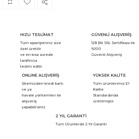
HIZLI TESLİMAT
GÜVENLİ ALIŞVERİŞ
Tüm siparişleriniz size
128 Bit SSL Sertifikası ile
özel üretilir
%100
ve en kısa sürede
Güvenli Alışveriş
tarafınıza
teslim edilir.
ONLINE ALIŞVERİŞ
YÜKSEK KALİTE
Sitemizden kredi kartı
Tüm ürünlerimiz E1
ve ya
Kalite
havale yöntemleri ile
Standardında
alışveriş
üretilmiştir.
yapabilirsiniz.
2 YIL GARANTİ
Tüm Ürünlerde 2 Yıl Garanti