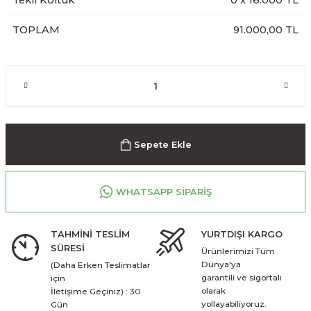
Tekli Koltuk
0
x
16.000
TL
TOPLAM
91.000,00 TL
Sepete Ekle
WHATSAPP SİPARİŞ
TAHMİNİ TESLİM
YURTDIŞI KARGO
SÜRESİ
Ürünlerimizi Tüm
Dünya'ya
(Daha Erken Teslimatlar
garantili ve sigortalı
için
olarak
İletişime Geçiniz) : 30
yollayabiliyoruz.
Gün