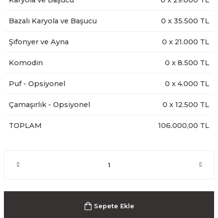
Karyola ve Başucu
0
x
29.000
TL
Bazalı Karyola ve Başucu
0
x
35.500
TL
Şifonyer ve Ayna
0
x
21.000
TL
Komodin
0
x
8.500
TL
Puf - Opsiyonel
0
x
4.000
TL
Çamaşırlık - Opsiyonel
0
x
12.500
TL
TOPLAM
106.000,00 TL
Sepete Ekle