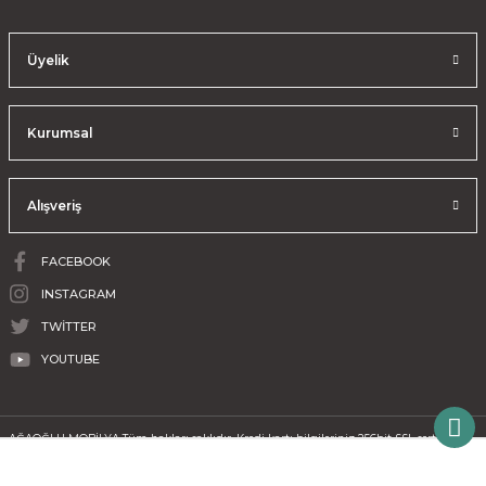
Üyelik
Kurumsal
Alışveriş
FACEBOOK
INSTAGRAM
TWİTTER
YOUTUBE
AĞAOĞLU MOBİLYA Tüm hakları saklıdır. Kredi kartı bilgileriniz 256bit SSL sertifikası
ile korunmaktadır.