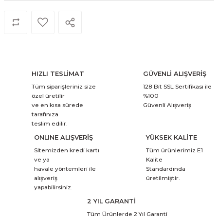
HIZLI TESLİMAT
GÜVENLİ ALIŞVERİŞ
Tüm siparişleriniz size
128 Bit SSL Sertifikası ile
özel üretilir
%100
ve en kısa sürede
Güvenli Alışveriş
tarafınıza
teslim edilir.
ONLINE ALIŞVERİŞ
YÜKSEK KALİTE
Sitemizden kredi kartı
Tüm ürünlerimiz E1
ve ya
Kalite
havale yöntemleri ile
Standardında
alışveriş
üretilmiştir.
yapabilirsiniz.
2 YIL GARANTİ
Tüm Ürünlerde 2 Yıl Garanti