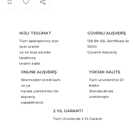
HIZLI TESLİMAT
GÜVENLİ ALIŞVERİŞ
Tüm siparişleriniz size
128 Bit SSL Sertifikası ile
özel üretilir
%100
ve en kısa sürede
Güvenli Alışveriş
tarafınıza
teslim edilir.
ONLINE ALIŞVERİŞ
YÜKSEK KALİTE
Sitemizden kredi kartı
Tüm ürünlerimiz E1
ve ya
Kalite
havale yöntemleri ile
Standardında
alışveriş
üretilmiştir.
yapabilirsiniz.
2 YIL GARANTİ
Tüm Ürünlerde 2 Yıl Garanti