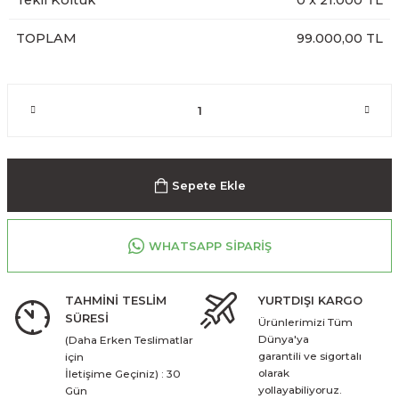
Tekli Koltuk
0
x
21.000
TL
TOPLAM
99.000,00 TL
Sepete Ekle
WHATSAPP SİPARİŞ
TAHMİNİ TESLİM
YURTDIŞI KARGO
SÜRESİ
Ürünlerimizi Tüm
Dünya'ya
(Daha Erken Teslimatlar
garantili ve sigortalı
için
olarak
İletişime Geçiniz) : 30
yollayabiliyoruz.
Gün