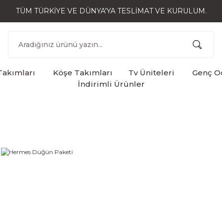
TÜM TÜRKİYE VE DÜNYA'YA TESLİMAT VE KURULUM.
Takımları
Köşe Takımları
Tv Üniteleri
Genç Od
İndirimli Ürünler