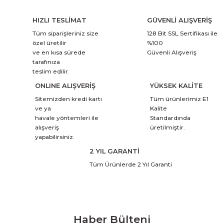
HIZLI TESLİMAT
GÜVENLİ ALIŞVERİŞ
Tüm siparişleriniz size
128 Bit SSL Sertifikası ile
özel üretilir
%100
ve en kısa sürede
Güvenli Alışveriş
tarafınıza
teslim edilir.
ONLINE ALIŞVERİŞ
YÜKSEK KALİTE
Sitemizden kredi kartı
Tüm ürünlerimiz E1
ve ya
Kalite
havale yöntemleri ile
Standardında
alışveriş
üretilmiştir.
yapabilirsiniz.
2 YIL GARANTİ
Tüm Ürünlerde 2 Yıl Garanti
Haber Bülteni