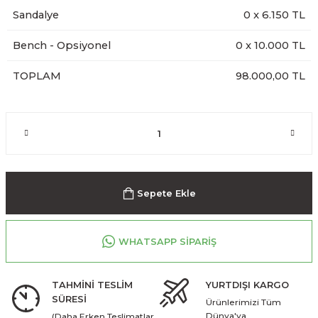
Sandalye
0
x
6.150
TL
Bench - Opsiyonel
0
x
10.000
TL
TOPLAM
98.000,00 TL
Sepete Ekle
WHATSAPP SİPARİŞ
TAHMİNİ TESLİM
YURTDIŞI KARGO
SÜRESİ
Ürünlerimizi Tüm
Dünya'ya
(Daha Erken Teslimatlar