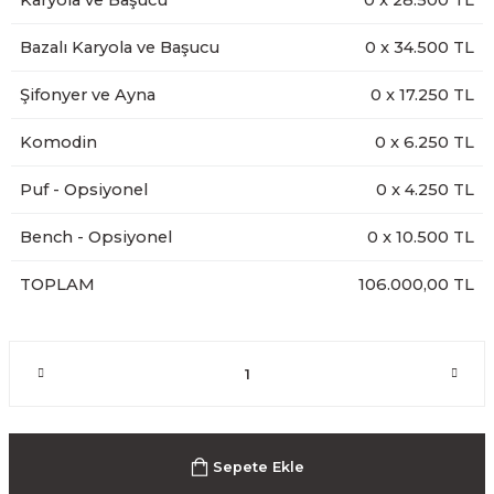
Karyola ve Başucu
0
x
28.500
TL
Bazalı Karyola ve Başucu
0
x
34.500
TL
Şifonyer ve Ayna
0
x
17.250
TL
Komodin
0
x
6.250
TL
Puf - Opsiyonel
0
x
4.250
TL
Bench - Opsiyonel
0
x
10.500
TL
TOPLAM
106.000,00 TL
Sepete Ekle