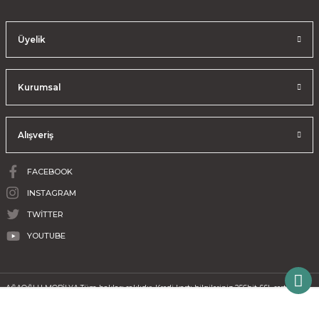
Üyelik
Kurumsal
Alışveriş
FACEBOOK
INSTAGRAM
TWİTTER
YOUTUBE
AĞAOĞLU MOBİLYA Tüm hakları saklıdır. Kredi kartı bilgileriniz 256bit SSL sertifikası
ile korunmaktadır.