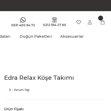
0212 554 27 60
0531 400 64 72
aları
Düğün Paketleri
Aksesuarlar
Edra Relax Köşe Takımı
0 - Yorum Yap
Ürün Fiyatı