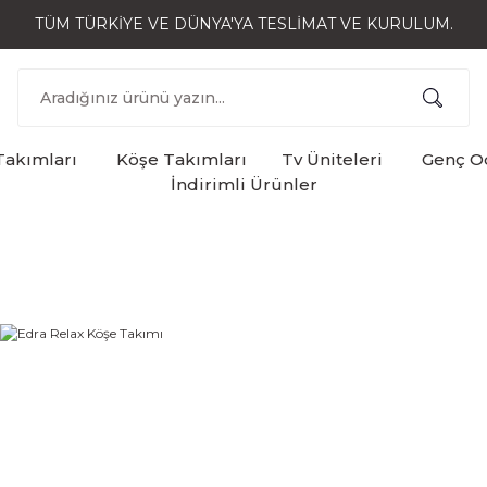
TÜM TÜRKİYE VE DÜNYA'YA TESLİMAT VE KURULUM.
Takımları
Köşe Takımları
Tv Üniteleri
Genç Od
İndirimli Ürünler