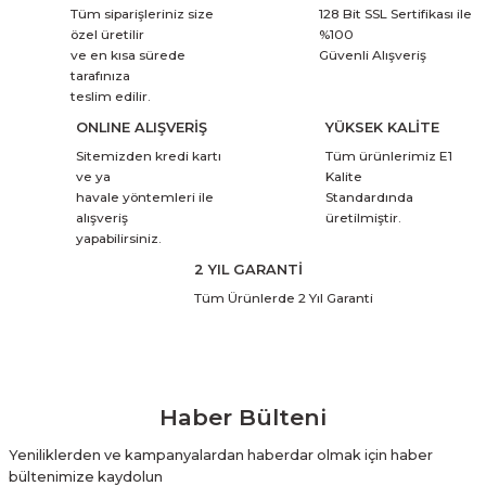
Tüm siparişleriniz size
128 Bit SSL Sertifikası ile
özel üretilir
%100
ve en kısa sürede
Güvenli Alışveriş
tarafınıza
teslim edilir.
ONLINE ALIŞVERİŞ
YÜKSEK KALİTE
Sitemizden kredi kartı
Tüm ürünlerimiz E1
ve ya
Kalite
havale yöntemleri ile
Standardında
alışveriş
üretilmiştir.
yapabilirsiniz.
2 YIL GARANTİ
Tüm Ürünlerde 2 Yıl Garanti
Haber Bülteni
Yeniliklerden ve kampanyalardan haberdar olmak için haber
bültenimize kaydolun