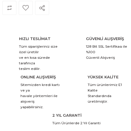
HIZLI TESLİMAT
GÜVENLİ ALIŞVERİŞ
Tüm siparişleriniz size
128 Bit SSL Sertifikası ile
özel üretilir
%100
ve en kısa sürede
Güvenli Alışveriş
tarafınıza
teslim edilir.
ONLINE ALIŞVERİŞ
YÜKSEK KALİTE
Sitemizden kredi kartı
Tüm ürünlerimiz E1
ve ya
Kalite
havale yöntemleri ile
Standardında
alışveriş
üretilmiştir.
yapabilirsiniz.
2 YIL GARANTİ
Tüm Ürünlerde 2 Yıl Garanti