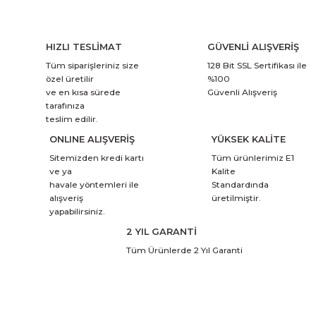
HIZLI TESLİMAT
GÜVENLİ ALIŞVERİŞ
Tüm siparişleriniz size
128 Bit SSL Sertifikası ile
özel üretilir
%100
ve en kısa sürede
Güvenli Alışveriş
tarafınıza
teslim edilir.
ONLINE ALIŞVERİŞ
YÜKSEK KALİTE
Sitemizden kredi kartı
Tüm ürünlerimiz E1
ve ya
Kalite
havale yöntemleri ile
Standardında
alışveriş
üretilmiştir.
yapabilirsiniz.
2 YIL GARANTİ
Tüm Ürünlerde 2 Yıl Garanti