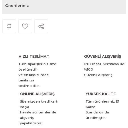
Önerileriniz
HIZLI TESLİMAT
GÜVENLİ ALIŞVERİŞ
Tüm siparişleriniz size
128 Bit SSL Sertifikası ile
özel üretilir
%100
ve en kısa sürede
Güvenli Alışveriş
tarafınıza
teslim edilir.
ONLINE ALIŞVERİŞ
YÜKSEK KALİTE
Sitemizden kredi kartı
Tüm ürünlerimiz E1
ve ya
Kalite
havale yöntemleri ile
Standardında
alışveriş
üretilmiştir.
yapabilirsiniz.