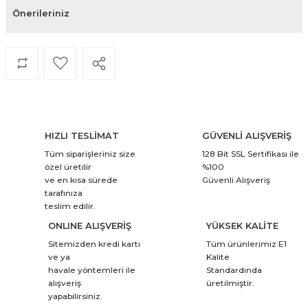
Önerileriniz
HIZLI TESLİMAT
GÜVENLİ ALIŞVERİŞ
Tüm siparişleriniz size
128 Bit SSL Sertifikası ile
özel üretilir
%100
ve en kısa sürede
Güvenli Alışveriş
tarafınıza
teslim edilir.
ONLINE ALIŞVERİŞ
YÜKSEK KALİTE
Sitemizden kredi kartı
Tüm ürünlerimiz E1
ve ya
Kalite
havale yöntemleri ile
Standardında
alışveriş
üretilmiştir.
yapabilirsiniz.