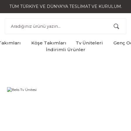
TÜM TÜRKİYE VE DÜNYA'YA TESLİMAT VE KURULUM.
Takımları
Köşe Takımları
Tv Üniteleri
Genç Od
İndirimli Ürünler