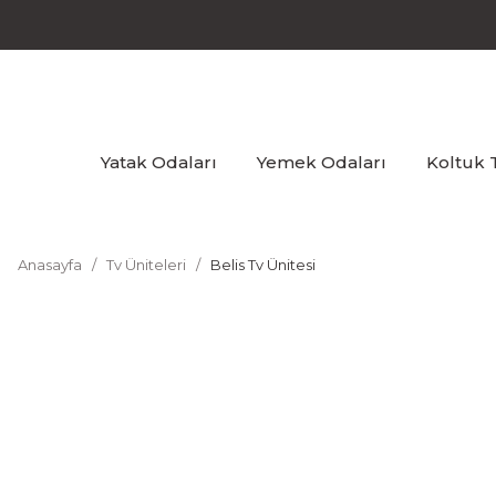
Yatak Odaları
Yemek Odaları
Koltuk 
Anasayfa
Tv Üniteleri
Belis Tv Ünitesi