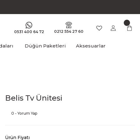
0212 554 27 60
0531 400 64 72
aları
Düğün Paketleri
Aksesuarlar
Belis Tv Ünitesi
0 - Yorum Yap
Ürün Fiyatı