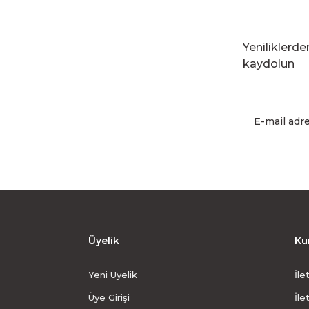
Yeniliklerd
kaydolun
Üyelik
Ku
Yeni Üyelik
İle
Üye Girişi
İle