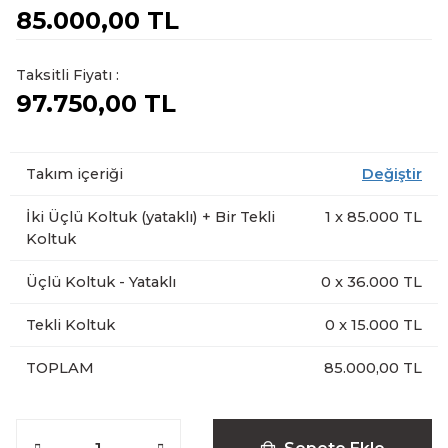
85.000,00 TL
Taksitli Fiyatı :
97.750,00 TL
Takım içeriği
Değiştir
İki Üçlü Koltuk (yataklı) + Bir Tekli
1
x
85.000
TL
Koltuk
Üçlü Koltuk - Yataklı
0
x
36.000
TL
Tekli Koltuk
0
x
15.000
TL
TOPLAM
85.000,00 TL