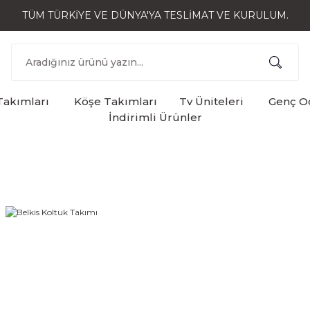
TÜM TÜRKİYE VE DÜNYA'YA TESLİMAT VE KURULUM.
Takımları
Köşe Takımları
Tv Üniteleri
Genç Od
İndirimli Ürünler