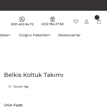
0212 554 27 60
0531 400 64 72
aları
Düğün Paketleri
Aksesuarlar
Belkis Koltuk Takımı
0 - Yorum Yap
Ürün Fiyatı