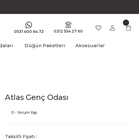
0212 554 27 60
0531 400 64 72
aları
Düğün Paketleri
Aksesuarlar
Atlas Genç Odası
0 - Yorum Yap
Taksitli Fiyatı :