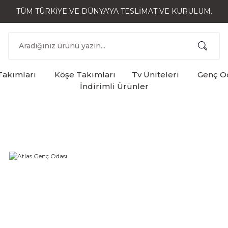
TÜM TÜRKİYE VE DÜNYA'YA TESLİMAT VE KURULUM.
Takımları
Köşe Takımları
Tv Üniteleri
Genç Od
İndirimli Ürünler