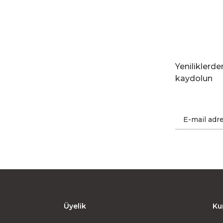
Yeniliklerd
kaydolun
Üyelik
Ku